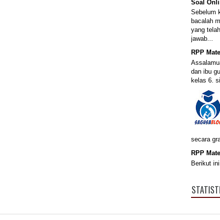
Soal Onli
Sebelum k
bacalah m
yang telah
jawab...
RPP Mate
Assalamua
dan ibu 
kelas 6. s
secara gr
RPP Mate
Berikut i
STATIST