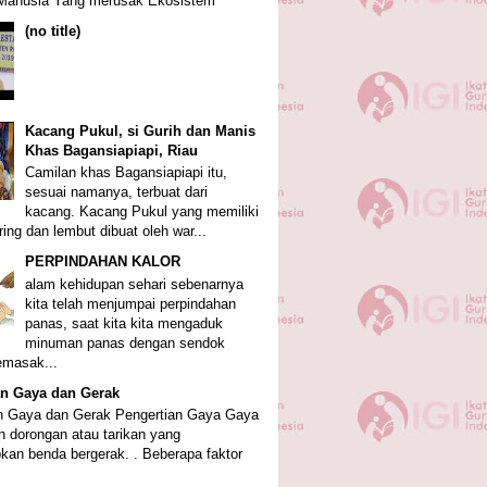
 Manusia Yang merusak Ekosistem
(no title)
Kacang Pukul, si Gurih dan Manis
Khas Bagansiapiapi, Riau
Camilan khas Bagansiapiapi itu,
sesuai namanya, terbuat dari
kacang. Kacang Pukul yang memiliki
ring dan lembut dibuat oleh war...
PERPINDAHAN KALOR
alam kehidupan sehari sebenarnya
kita telah menjumpai perpindahan
panas, saat kita kita mengaduk
minuman panas dengan sendok
emasak...
an Gaya dan Gerak
n Gaya dan Gerak Pengertian Gaya Gaya
 dorongan atau tarikan yang
an benda bergerak. . Beberapa faktor