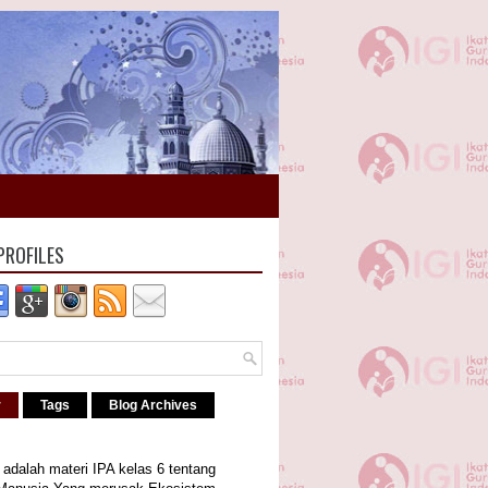
PROFILES
r
Tags
Blog Archives
i adalah materi IPA kelas 6 tentang