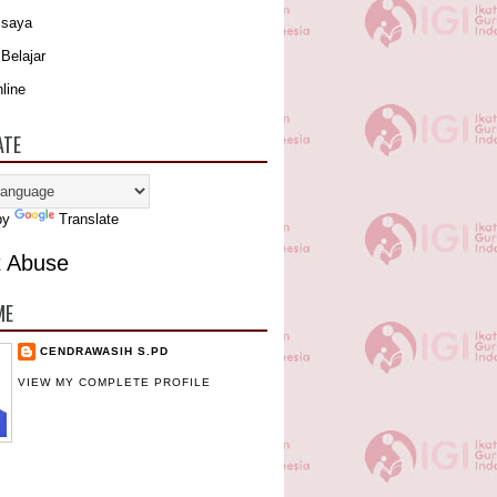
 saya
Belajar
line
ATE
by
Translate
t Abuse
ME
CENDRAWASIH S.PD
VIEW MY COMPLETE PROFILE