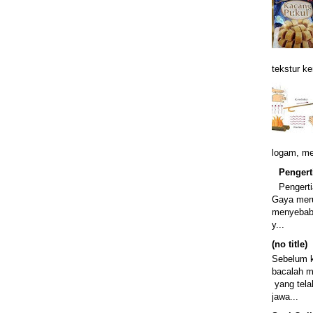
tekstur ke
logam, m
Pengert
Pengert
Gaya meru
menyebabk
y...
(no title)
Sebelum k
bacalah m
yang tela
jawa...