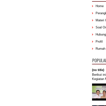
Home
Perang
Materi 
Soal On
Hubung
Profil
Rumah 
POPULA
(no title)
Berikut in
Kegiatan