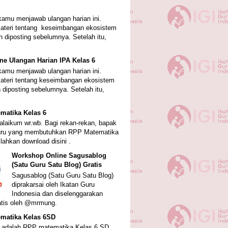
amu menjawab ulangan harian ini.
ateri tentang keseimbangan ekosistem
h diposting sebelumnya. Setelah itu,
ne Ulangan Harian IPA Kelas 6
amu menjawab ulangan harian ini.
ateri tentang keseimbangan ekosistem
 diposting sebelumnya. Setelah itu,
matika Kelas 6
laikum wr.wb. Bagi rekan-rekan, bapak
guru yang membutuhkan RPP Matematika
ilahkan download disini .
Workshop Online Sagusablog
(Satu Guru Satu Blog) Gratis
Sagusablog (Satu Guru Satu Blog)
diprakarsai oleh Ikatan Guru
Indonesia dan diselenggarakan
atis oleh @mrmung.
matika Kelas 6SD
ni adalah RPP matematika Kelas 6 SD