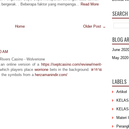
 bergerak. . Beberapa faktor yang mempenga…
Read More
SEARCH 
Home
Older Post →
BLOG AR
June 202
50 AM
May 2020
Rivers Casino - Wolverione
an online version of a
https://septcasino.com/review/merit-
 which players place
worrione
bets in the background.
หาราย
 the symbols from a
herzamanindir.com/
LABELS
Artikel
KELAS
KELAS
Materi 
Perang