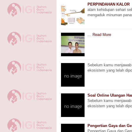
PERPINDAHAN KALOR
alam kehidupan sehari seb
mengaduk minuman panas
…
Read More
Sebelum kamu menjawab ul
ekosistem yang telah dip
Soal Online Ulangan Har
Sebelum kamu menjawab ul
ekosistem yang telah dip
Pengertian Gaya dan Ge
Pengertian Gaya dan Ger