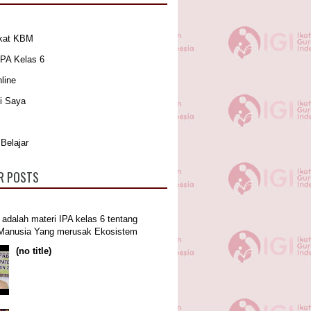
kat KBM
IPA Kelas 6
line
i Saya
Belajar
R POSTS
i adalah materi IPA kelas 6 tentang
 Manusia Yang merusak Ekosistem
(no title)