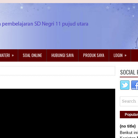
»
»
MATERI
SOAL ONLINE
HUBUNGI SAYA
PRODUK SAYA
LOGIN
SOCIAL 
Popula
(no title)
Berikut in