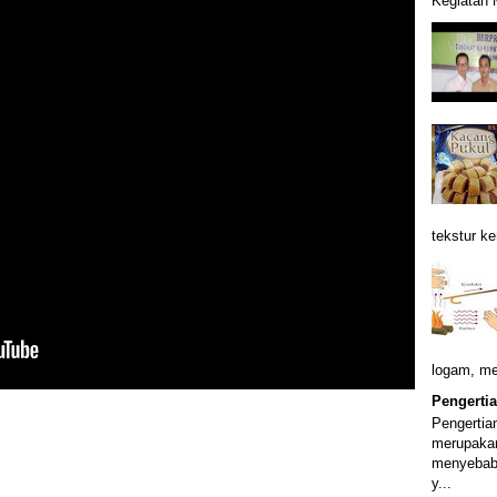
Kegiatan
tekstur ke
logam, m
Pengerti
Pengertia
merupakan
menyebabk
y...