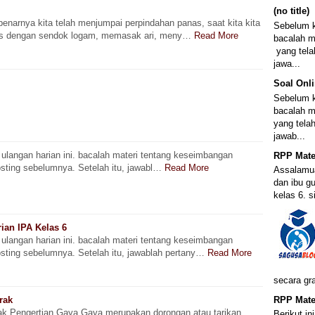
(no title)
enarnya kita telah menjumpai perpindahan panas, saat kita kita
Sebelum k
 dengan sendok logam, memasak ari, meny…
Read More
bacalah m
yang tela
jawa...
Soal Onli
Sebelum k
bacalah m
yang telah
jawab...
angan harian ini. bacalah materi tentang keseimbangan
RPP Mate
osting sebelumnya. Setelah itu, jawabl…
Read More
Assalamua
dan ibu 
kelas 6. s
ian IPA Kelas 6
angan harian ini. bacalah materi tentang keseimbangan
osting sebelumnya. Setelah itu, jawablah pertany…
Read More
secara gr
rak
RPP Mate
ak Pengertian Gaya Gaya merupakan dorongan atau tarikan
Berikut i