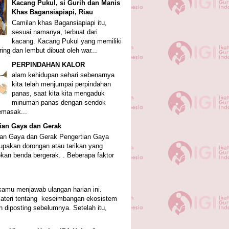
Kacang Pukul, si Gurih dan Manis
Khas Bagansiapiapi, Riau
Camilan khas Bagansiapiapi itu,
sesuai namanya, terbuat dari
kacang. Kacang Pukul yang memiliki
ring dan lembut dibuat oleh war...
PERPINDAHAN KALOR
alam kehidupan sehari sebenarnya
kita telah menjumpai perpindahan
panas, saat kita kita mengaduk
minuman panas dengan sendok
emasak...
ian Gaya dan Gerak
ian Gaya dan Gerak Pengertian Gaya
pakan dorongan atau tarikan yang
an benda bergerak. . Beberapa faktor
amu menjawab ulangan harian ini.
ateri tentang keseimbangan ekosistem
h diposting sebelumnya. Setelah itu,