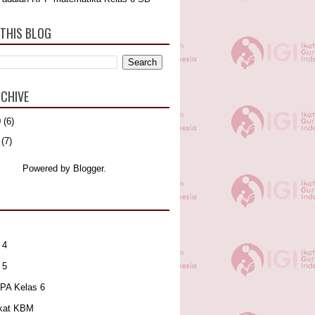
THIS BLOG
CHIVE
0
(6)
(7)
Powered by
Blogger
.
 4
 5
IPA Kelas 6
kat KBM